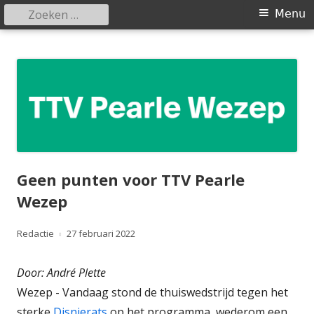
Zoeken
Primair
Menu
naar:
menu
Spring
Tafeltennisvereniging Pearle
naar
Wezep
inhoud
Geen punten voor TTV Pearle
Wezep
Auteur
Gepubliceerd
Redactie
27 februari 2022
op
Door: André Plette
Wezep - Vandaag stond de thuiswedstrijd tegen het
sterke
Disnierats
op het programma, wederom een