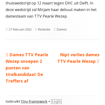
thuiswedstrijd op 12 maart tegen DHC uit Delft. In
deze wedstrijd zal Mirjam haar debuut maken in het
damesteam van TTV Pearle Wezep.
Gepubliceerd
Auteur
Categorieën
27 februari 2022
Redactie
Dames
op
Vorige
Volgende
Dames TTV Pearle
Nipt verlies dames
Bericht
bericht:
bericht:
Wezep snoepen 2
TTV Pearle Wezep
navigatie
punten van
titelkandidaat De
Treffers af
Footer
Gebruikt
Tiny Framework
•
Login