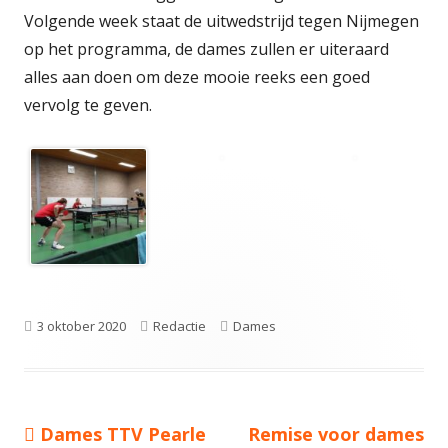
Volgende week staat de uitwedstrijd tegen Nijmegen
op het programma, de dames zullen er uiteraard
alles aan doen om deze mooie reeks een goed
vervolg te geven.
Gepubliceerd
Auteur
Categorieën
3 oktober 2020
Redactie
Dames
op
Vorige
Volgende
Dames TTV Pearle
Remise voor dames
Bericht