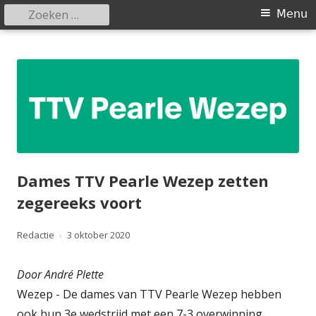
Zoeken
Primair
Menu
naar:
menu
Spring
Tafeltennisvereniging Pearle
naar
Wezep
inhoud
Dames TTV Pearle Wezep zetten
zegereeks voort
Auteur
Gepubliceerd
Redactie
3 oktober 2020
op
Door André Plette
Wezep - De dames van TTV Pearle Wezep hebben
ook hun 3e wedstrijd met een 7-3 overwinning