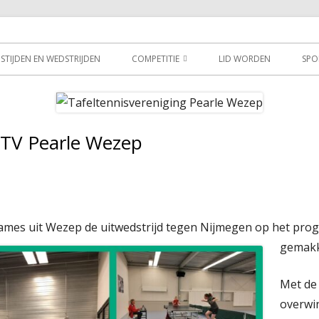
g Pearle Wezep
STIJDEN EN WEDSTRIJDEN
COMPETITIE
LID WORDEN
SPO
TT APP
SP
PPEN
LE
TV Pearle Wezep
ames uit Wezep de uitwedstrijd tegen Nijmegen op het pr
gemakk
Met de
overwi