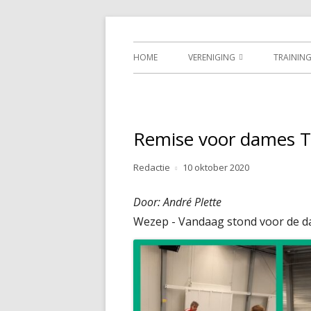
Spring
Tafeltennisverenigin
naar
Primair
HOME
VERENIGING
TRAINING
inhoud
menu
BESTUUR
ERELIJST CLUBKAMPIOENSCHA
Remise voor dames T
GESCHIEDENIS
Auteur
Gepubliceerd
Redactie
10 oktober 2020
OPRICHTING
op
Door: André Plette
UIT DE OUDE DOOS
Wezep - Vandaag stond voor de d
GEDRAGSREGELS