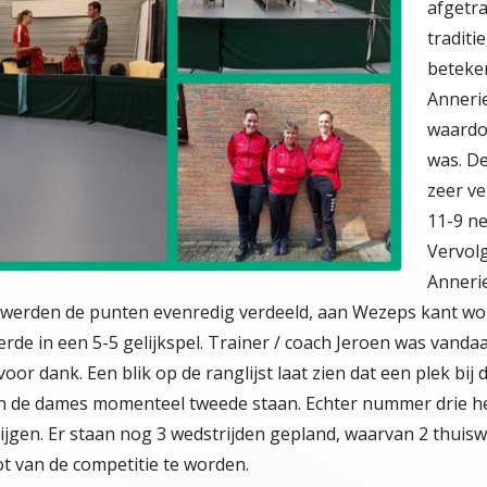
afgetr
tradit
beteke
Annerie
waardo
was. De
zeer ve
11-9 ne
Vervol
Anneri
ns werden de punten evenredig verdeeld, aan Wezeps kant w
erde in een 5-5 gelijkspel. Trainer / coach Jeroen was vand
or dank. Een blik op de ranglijst laat zien dat een plek bij 
 de dames momenteel tweede staan. Echter nummer drie he
jgen. Er staan nog 3 wedstrijden gepland, waarvan 2 thuiswe
t van de competitie te worden.